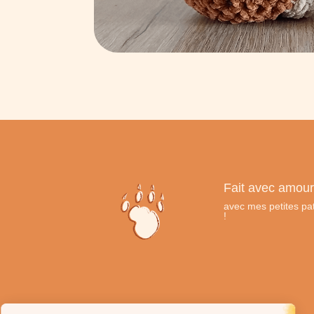
Fait avec amour
avec mes petites pa
!