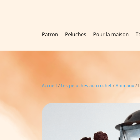
Patron
Peluches
Pour la maison
T
Accueil
/
Les peluches au crochet
/
Animaux
/ 