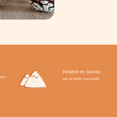
Réalisé en Savoie
ttes
par la petite marmotte