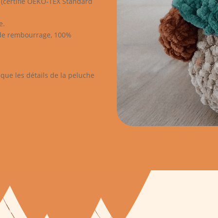
r (certifié OEKO-TEX Standard
e.
 de rembourrage, 100%
si que les détails de la peluche