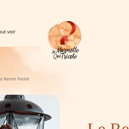
out voir
Le Renne Patate
Le Re