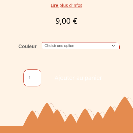
Lire plus d’infos
9,00
€
Couleur
quantité
Ajouter au panier
de
Le
porte-
clé
Poulpe